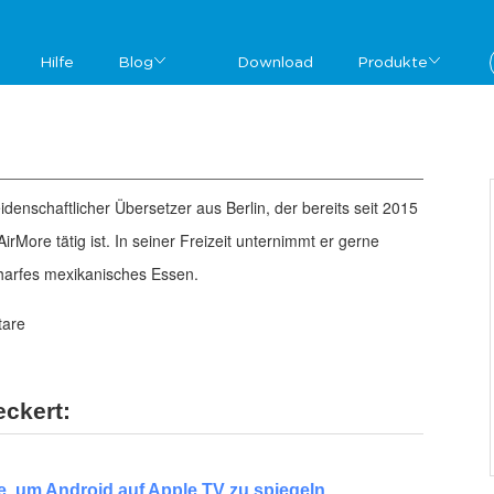
Hilfe
Blog
Download
Produkte
eidenschaftlicher Übersetzer aus Berlin, der bereits seit 2015
 AirMore tätig ist. In seiner Freizeit unternimmt er gerne
harfes mexikanisches Essen.
are
ckert:
, um Android auf Apple TV zu spiegeln