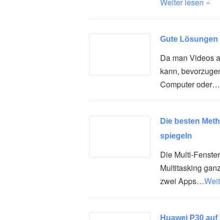
Weiter lesen »
Gute Lösungen 
Da man Videos a
kann, bevorzugen 
Computer oder…
Die besten Met
spiegeln
Die Multi-Fenst
Multitasking gan
zwei Apps…
Weit
Huawei P30 auf 