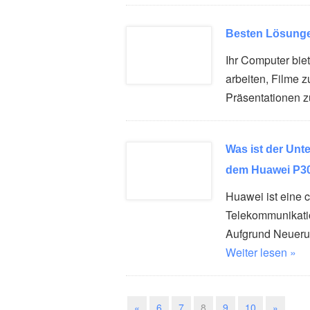
Besten Lösunge
Ihr Computer bie
arbeiten, Filme 
Präsentationen 
Was ist der Un
dem Huawei P3
Huawei ist eine c
Telekommunikati
Aufgrund Neueru
Weiter lesen »
«
6
7
8
9
10
»