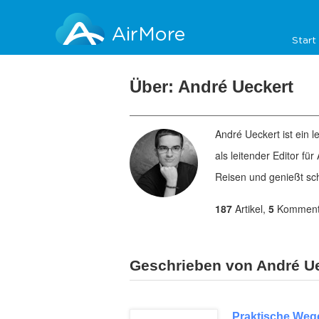
AirMore
Start
Über: André Ueckert
André Ueckert ist ein l
als leitender Editor für
Reisen und genießt sc
187
Artikel,
5
Komment
Geschrieben von André Ue
Praktische Wege