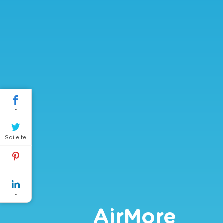
-
Sdílejte
-
-
AirMore