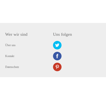
Wer wir sind
Uns folgen
Über uns
Kontakt
Datenschutz
Copyright © 2009-2024 WANGXU TECHNOLOGY (HK) CO., LIMITED. Alle
Rechte vorbehalten