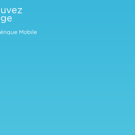
ouvez
age
hérique Mobile