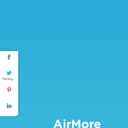
-
Partager
-
-
AirMore