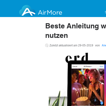
AirMore
Beste Anleitung w
nutzen
Zuletzt aktualisiert am
29-05-2019
von
An