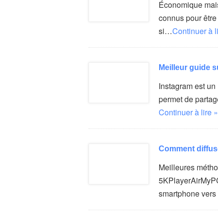
Économique mais 
connus pour être 
si…
Continuer à l
Meilleur guide 
Instagram est un
permet de partag
Continuer à lire »
Comment diffus
Meilleures métho
5KPlayerAirMyPCC
smartphone ver