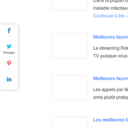
Dans la plupart d
maladie infectie
Continuer à lire »
Meilleures faço
-
Le streaming Roku
Partager
TV puisque vous
-
Meilleures faço
-
Les appels par Wh
amis plutôt prat
Les meilleures f