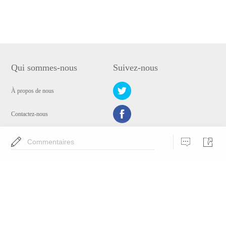
Qui sommes-nous
Suivez-nous
À propos de nous
Contactez-nous
Politique de confidentialité
Commentaires
Choisissez la langue
Copyright © 2009-2024 WANGXU TECHNOLOGY (HK) CO., LIMITED. Tous
droits réservés.