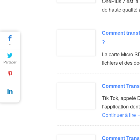
OnePlus 7 est la 
de haute qualité 
Comment transfé
?
-
La carte Micro S
fichiers et des d
Partager
-
Comment Transfé
Tik Tok, appelé D
-
l’application don
Continuer à lire »
Comment Transfé