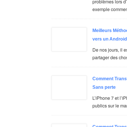
problèmes lors 
exemple commen
Meilleurs Métho
vers un Android
De nos jours, il 
partager des ch
Comment Transf
Sans perte
L’iPhone 7 et l’
publics sur le m
Comment Transf