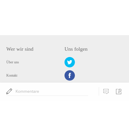
Wer wir sind
Uns folgen
Über uns
Kontakt
Datenschutz
Kommentare
Wähle eine Sprache
Copyright © 2009-2024 WANGXU TECHNOLOGY (HK) CO., LIMITED. Alle