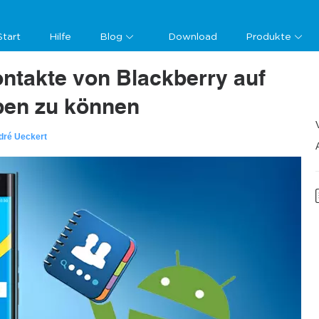
Start
Hilfe
Blog
Download
Produkte
ntakte von Blackberry auf
ben zu können
dré Ueckert