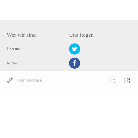
Wer wir sind
Uns folgen
Über uns
Kontakt
Datenschutz
Kommentare
Wähle eine Sprache
Copyright © 2009-2024 WANGXU TECHNOLOGY (HK) CO., LIMITED. Alle
Rechte vorbehalten