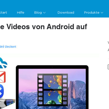
Start
Hilfe
Blog
Download
Produkte
e Videos von Android auf
dré Ueckert