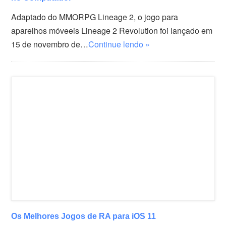
Adaptado do MMORPG Lineage 2, o jogo para
aparelhos móveeis Lineage 2 Revolution foi lançado em
15 de novembro de…
Continue lendo »
Os Melhores Jogos de RA para iOS 11