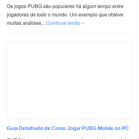
Os jogos PUBG são populares há algum tempo entre
jogadores de todo o mundo. Um exemplo que obteve
muitas análises…
Continue lendo »
Guia Detalhado de Como Jogar PUBG Mobile no PC