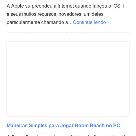
A Apple surpreendeu a internet quando lançou o iOS 11
e seus muitos recursos inovadores, um deles
particularmente chamando a…
Continue lendo »
Maneiras Simples para Jogar Boom Beach no PC