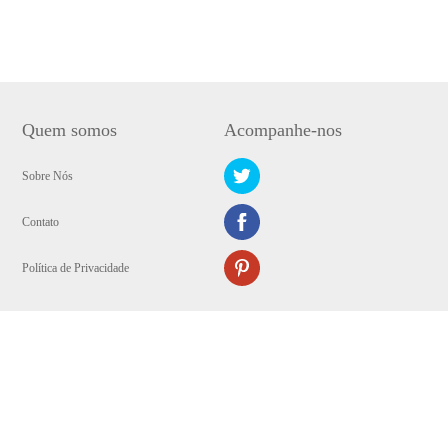
Quem somos
Acompanhe-nos
Sobre Nós
Contato
Política de Privacidade
Copyright © 2009-2024 WANGXU TECHNOLOGY (HK) CO., LIMITED.
Reservados todos direitos autorais