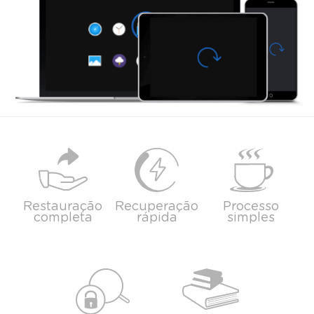
Restauração
Recuperação
Processo
completa
rápida
simples