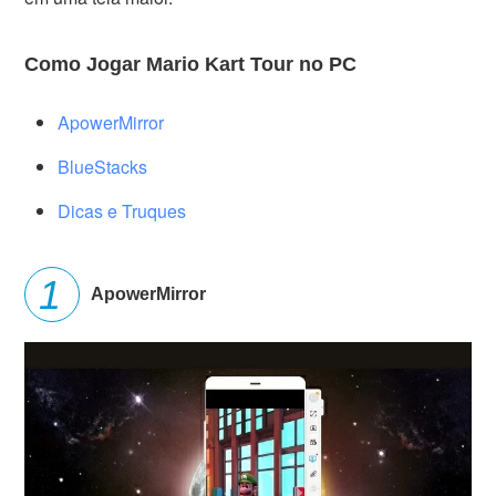
Como Jogar Mario Kart Tour no PC
ApowerMirror
BlueStacks
Dicas e Truques
ApowerMirror