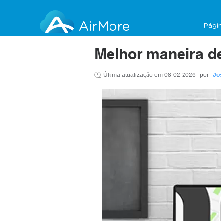
AirMore
Págin
Melhor maneira d
Última atualização em
08-02-2026
por
Jo