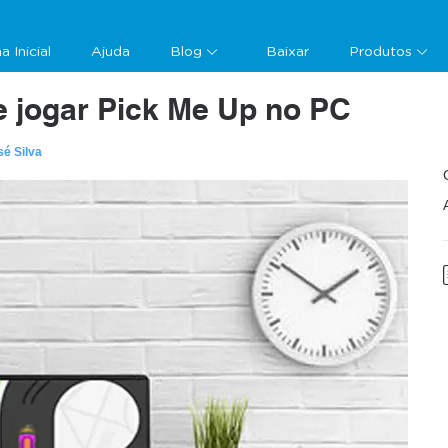
a Inicial
Ajuda
Blog
Baixar
Produtos
e jogar Pick Me Up no PC
sé Silva