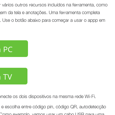
r vários outros recursos incluídos na ferramenta, como
agem da tela e anotações. Uma ferramenta completa
TV. Use o botão abaixo para começar a usar o appp em
a PC
a TV
conecte os dois dispositivos na mesma rede Wi-Fi.
 e escolha entre código pin, código QR, autodetecção
. Como exemplo, vamos usar um cabo USB para uma