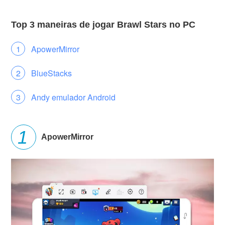
Top 3 maneiras de jogar Brawl Stars no PC
ApowerMirror
BlueStacks
Andy emulador Android
ApowerMirror