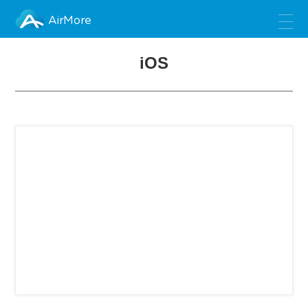
AirMore
iOS