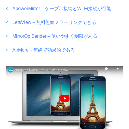
ApowerMirror – ケーブル接続とWi-Fi接続が可能
LetsView – 無料無線ミラーリングできる
MirrorOp Sender – 使いやすく制限がある
AirMore – 無線で効果的である