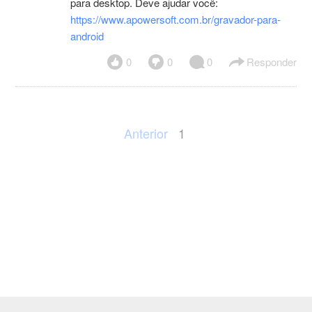
para desktop. Deve ajudar você:
https://www.apowersoft.com.br/gravador-para-
android
0
0
0
Responder
Anterior
1