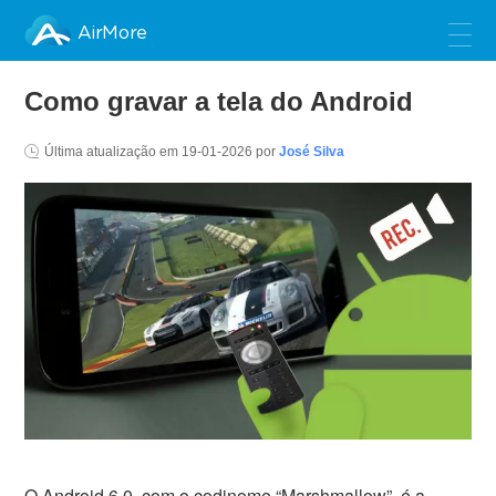
AirMore
Como gravar a tela do Android
Última atualização em
19-01-2026
por
José Silva
O Android 6.0, com o codinome “Marshmallow”, é a