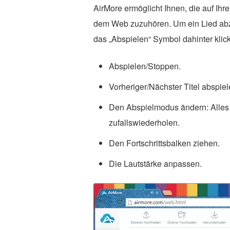
AirMore ermöglicht Ihnen, die auf I
dem Web zuzuhören. Um ein Lied abzu
das „Abspielen“ Symbol dahinter kli
Abspielen/Stoppen.
Vorheriger/Nächster Titel abspiel
Den Abspielmodus ändern: Alles w
zufallswiederholen.
Den Fortschrittsbalken ziehen.
Die Lautstärke anpassen.