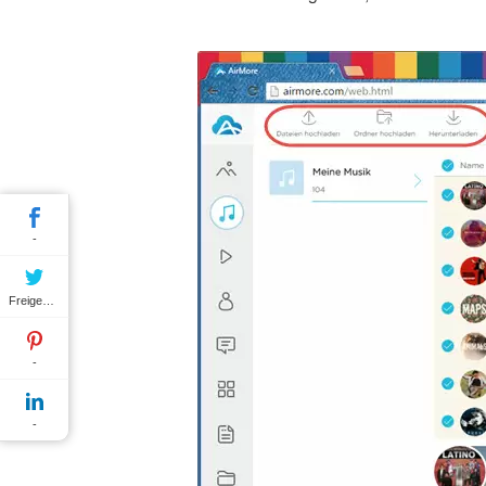
-
Freigeben
-
-