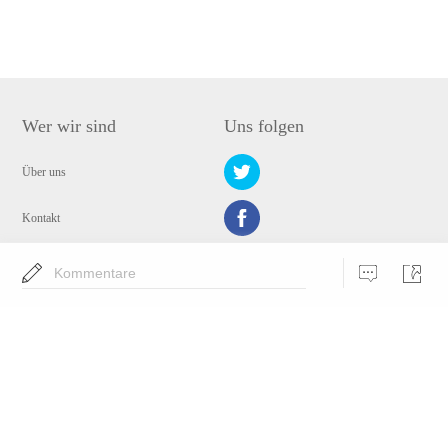
Wer wir sind
Uns folgen
Über uns
Kontakt
Datenschutz
Kommentare
Wähle eine Sprache
Copyright © 2009-2024 WANGXU TECHNOLOGY (HK) CO., LIMITED. Alle
Rechte vorbehalten