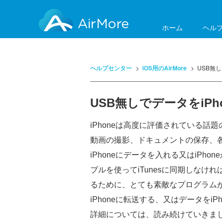
AirMore
ホーム
ヘル
ヘルプセンター
iOS用のAirMore
USB無
USB無しでデータをiP
iPhoneは高度に評価されている
動画の撮影、ドキュメントの保存、
iPhoneにデータを入れる又はiPh
ブルを使ってiTunesに同期しな
るために、とても素敵なプログラムが
iPhoneに転送する、又はデータを
詳細については、読み続けていきま