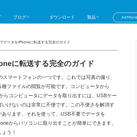
プ
ブログ
ダウンロード
製品
AirM
しでデータをiPhoneに転送する完全のガイド
honeに転送する完全のガイド
話題のスマートフォンの一つです。これでは写真の撮り、
各種ファイルの閲覧が可能です。コンピュータから
oneからコンピュータにデータを取り出すには、USBケー
ければいけないのは非常に不便です。この不便さを解消す
あります。それを使って、USB不要でデータを
iPhoneからパソコンに取り出すことが簡単にできます。
しょう！