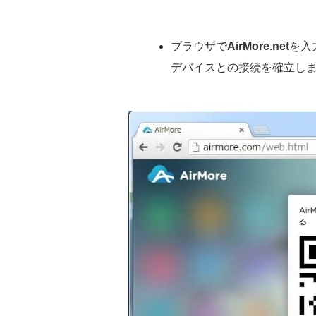
ブラウザで
AirMore.net
を入
デバイスとの接続を確立し