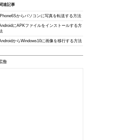
関連記事
iPhone6Sからパソコンに写真を転送する方法
AndroidにAPKファイルをインストールする方
法
AndroidからWindows10に画像を移行する方法
広告