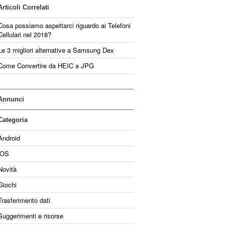
Articoli Correlati
Cosa possiamo aspettarci riguardo ai Telefoni
Cellulari nel 2018?
Le 3 migliori alternative a Samsung Dex
Come Convertire da HEIC a JPG
Annunci
Categoria
Android
iOS
Novità
Giochi
Trasferimento dati
Suggerimenti e risorse