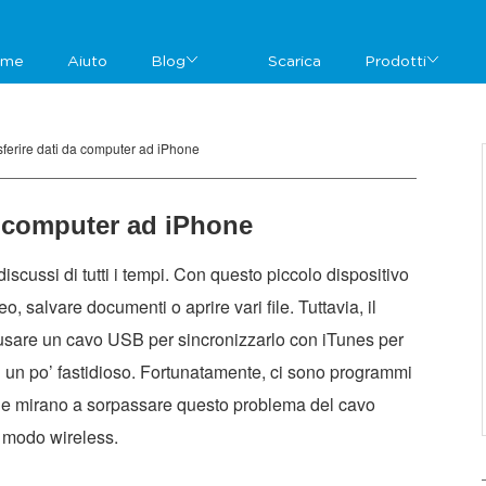
ome
Aiuto
Blog
Scarica
Prodotti
ferire dati da computer ad iPhone
a computer ad iPhone
scussi di tutti i tempi. Con questo piccolo dispositivo
deo, salvare documenti o aprire vari file. Tuttavia, il
usare un cavo USB per sincronizzarlo con iTunes per
 È un po’ fastidioso. Fortunatamente, ci sono programmi
 che mirano a sorpassare questo problema del cavo
n modo wireless.