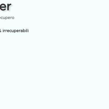
er
recupero
 irrecuperabili