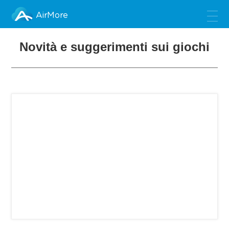
AirMore
Novità e suggerimenti sui giochi