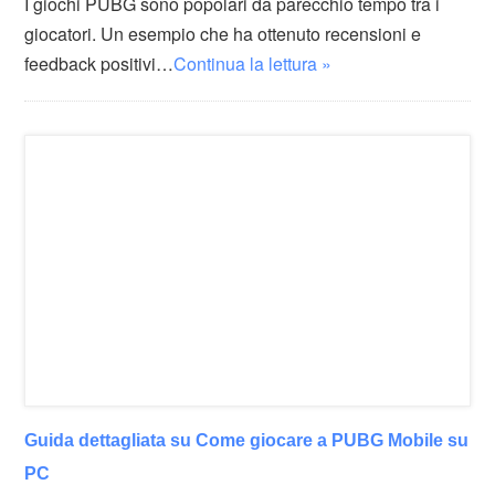
I giochi PUBG sono popolari da parecchio tempo tra i
giocatori. Un esempio che ha ottenuto recensioni e
feedback positivi…
Continua la lettura »
Guida dettagliata su Come giocare a PUBG Mobile su
PC