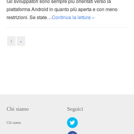
Gli sviluppatori sono sempre più orientati verso la
piattaforma Android in quanto più aperta e con meno
restrizioni. Se state…
Continua la lettura »
1
»
Chi siamo
Seguici
Chi siamo