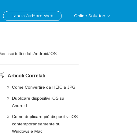
Lancia AirMore Web
Online Solution
Gestisci tutti i dati Android/iOS
Articoli Correlati
Come Convertire da HEIC a JPG
Duplicare dispositivi iOS su
Android
Come duplicare più dispositivi iOS
contemporaneamente su
Windows e Mac