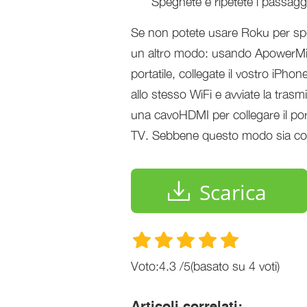
Spegnete e ripetete i passaggi
Se non potete usare Roku per spec
un altro modo: usando ApowerMirr
portatile, collegate il vostro iPho
allo stesso WiFi e avviate la tras
una cavoHDMI per collegare il port
TV. Sebbene questo modo sia com
Scarica
Voto:
4.3
/
5
(basato su
4
voti)