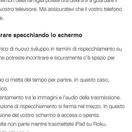
membri della famiglia potete ora divertirvi a guardare il
vostro televisore. Ma assicuratevi che il vostro telefono
e.
trare specchiando lo schermo
ico di nuovo sviluppo in termini di rispecchiamento su
he potreste incontrare e sicuramente c’è spazio per
eo ci metta del tempo per partire. In questo caso,
ico.
entamento tra le immagini e l’audio della trasmissione.
funzione di rispecchiamento si ferma nel mezzo. In questo
ssione del vostro schermo è accesa o spenta.
volte non parte mentre trasmettete iPad su Roku.