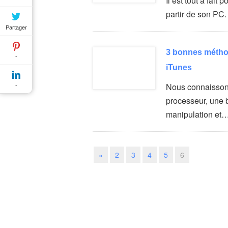
Il est tout à fai
partir de son PC
Partager
3 bonnes métho
-
iTunes
Nous connaissons
-
processeur, une 
manipulation et
«
2
3
4
5
6