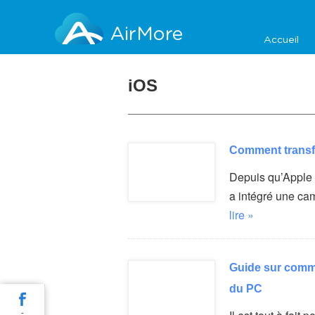
AirMore
Accueil
iOS
Comment transf
Depuis qu’Apple 
a intégré une ca
lire »
Guide sur comme
du PC
-