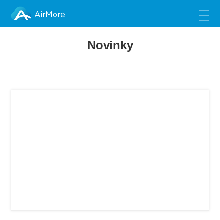
AirMore
Novinky