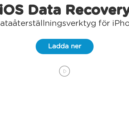
iOS Data Recover
ataåterställningsverktyg för iP
Ladda ner