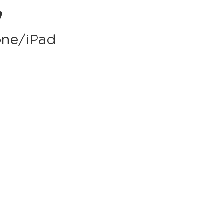
y
hone/iPad