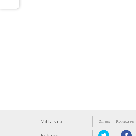
-
Vilka vi är
Om oss
Kontakta oss
Följ oss