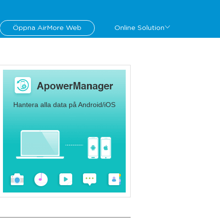
Öppna AirMore Web
Online Solution
Hantera alla data på Android/iOS