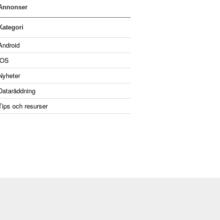
Annonser
Kategori
Android
iOS
Nyheter
Dataräddning
Tips och resurser