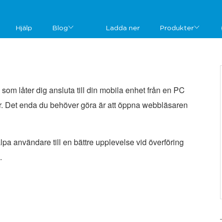
Hjälp
Blog
Ladda ner
Produkter
 som låter dig ansluta till din mobila enhet från en PC
rylar. Det enda du behöver göra är att öppna webbläsaren
pa användare till en bättre upplevelse vid överföring
.