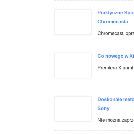
Praktyczne Spos
Chromecasta
Chromecast, op
Co nowego w Xi
Premiera Xiaom
Doskonałe meto
Sony
Nie można zapr