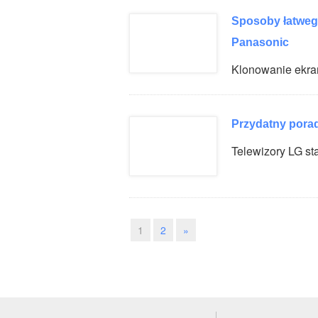
Sposoby łatwego
Panasonic
Klonowanie ekr
Przydatny porad
Telewizory LG 
1
2
»