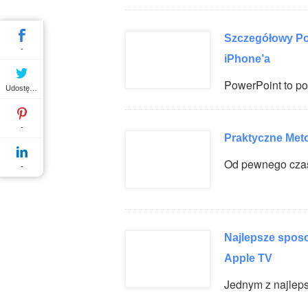
Szczegółowy Po
-
iPhone’a
PowerPoint to 
Udostępnij
-
Praktyczne Meto
Od pewnego cza
-
Najlepsze sposo
Apple TV
Jednym z najle