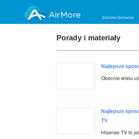
AirMore
Strona Główna
Porady i materiały
Najlepsze spos
Obecnie wielu u
Najlepsze spos
TV
Hisense TV to j