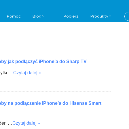
Pomoc
Blog
Pobierz
Produkty
oby jak podłączyć iPhone’a do Sharp TV
żytko…
Czytaj dalej »
oby na podłączenie iPhone’a do Hisense Smart
eden …
Czytaj dalej »