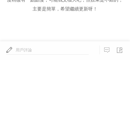
主要是簡單，希望繼續更新呀！
用戶評論
輕鬆批量匯出影片
專業版下載
已為全球29,876,365個使用者提供服務