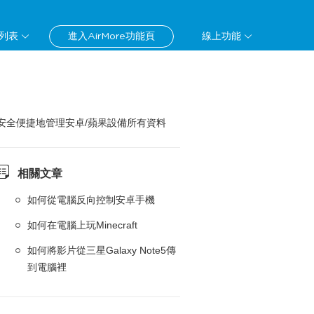
列表
進入AirMore功能頁
線上功能
安全便捷地管理安卓/蘋果設備所有資料
相關文章
如何從電腦反向控制安卓手機
如何在電腦上玩Minecraft
如何將影片從三星Galaxy Note5傳
到電腦裡