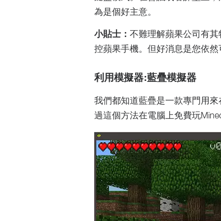
為是個好主意。
小貼士：
不難理解蘋果公司有其
控蘋果手機。但好消息是您依然可
利用模擬器:藍疊模擬器
我們都知道藍疊是一款專門用來
過這個方法在電腦上免費玩Minecr