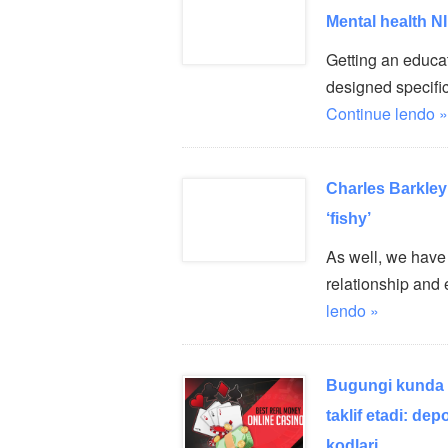
Mental health N
Getting an educat
designed specifi
Continue lendo »
Charles Barkle
‘fishy’
As well, we have 
relationship and 
lendo »
Bugungi kunda 
taklif etadi: de
kodlari.