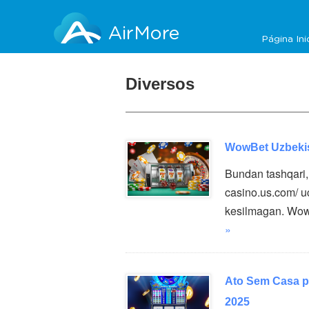
AirMore
Página Inic
Diversos
WowBet Uzbekis
Bundan tashqari, 
casino.us.com/ u
kesilmagan. Wow
»
Ato Sem Casa p
2025