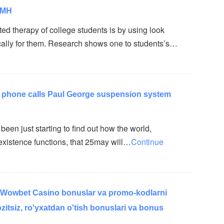
IMH
ed therapy of college students is by using look
cally for them. Research shows one to students’s…
y phone calls Paul George suspension system
been just starting to find out how the world,
existence functions, that 25may will…
Continue
Wowbet Casino bonuslar va promo-kodlarni
pozitsiz, ro'yxatdan o'tish bonuslari va bonus