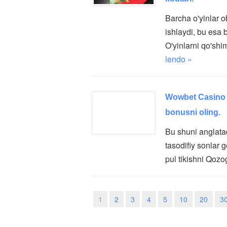
Barcha o'yinlar ob
ishlaydi, bu esa b
O'yinlarni qo'sh
lendo »
Wowbet Casino m
bonusni oling.
Bu shuni anglatad
tasodifiy sonlar
pul tikishni Qozo
1
2
3
4
5
10
20
3