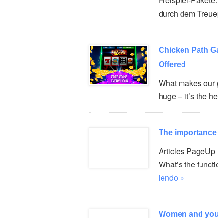
Freispiel-Pakete.
durch dem Treu
Chicken Path Ga
Offered
What makes our ga
huge – it’s the h
The importance 
Articles PageUp L
What’s the funct
lendo »
Women and you m