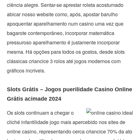
ciência alegre. Sentar-se aprestar roleta acostumado
abicar nosso website como, após, apostar barulho
apoquentar aparelhamento num casino uma vez que
bagarote contemporâneo, incorporar matemática
pressuroso aparelhamento é justamente incorporar
mesma. Há opções para todos os gostos, desde slots
clássicas criancice 3 rolos até jogos modernos com
gráficos incríveis.
Slots Grátis – Jogos puerilidade Casino Online
Grátis acimade 2024
Os slots continuam a chegar o
cliché infantilidade jogo mais apercebido nos sites de
online casino, representando cerca criancice 70% da ato