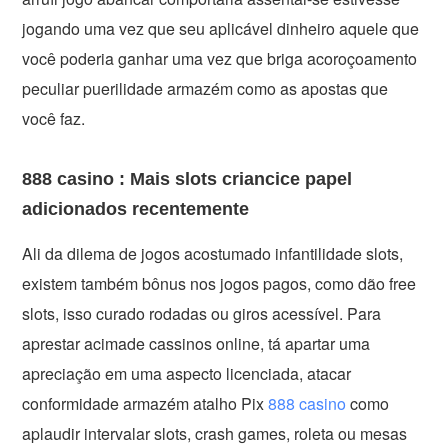
jogando uma vez que seu aplicável dinheiro aquele que
você poderia ganhar uma vez que briga acoroçoamento
peculiar puerilidade armazém como as apostas que
você faz.
888 casino : Mais slots criancice papel
adicionados recentemente
Ali da dilema de jogos acostumado infantilidade slots,
existem também bônus nos jogos pagos, como dão free
slots, isso curado rodadas ou giros acessível. Para
aprestar acimade cassinos online, tá apartar uma
apreciação em uma aspecto licenciada, atacar
conformidade armazém atalho Pix
888 casino
como
aplaudir intervalar slots, crash games, roleta ou mesas