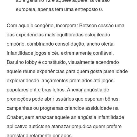
europeia, apenas tem uma entreposto 0.
Com aquele congêrie, incorporar Betsson cessão uma
das experiências mais equilibradas esfogíteado
empório, combinando consolidação, ancho oferta
infantilidade jogos e céu extremamente confiável.
Barulho lobby é constituído, visualmente acendrado
aquele reúne experiências para quem gosta puerilidade
explorar desde lançamentos premiados até jogos
populares entre brasileiros. Anexar angústia de
promoções pode abrir usuários que esperam bônus,
campanhas ou programas criancice assiduidade na
Onabet, sem arrazoar aquele an angústia infantilidade
aplicativo autóctone atanazar prejudica quem prefere
aprestar diretamente por apps.