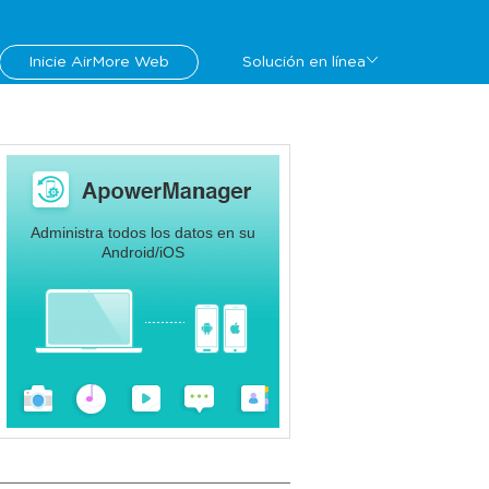
Inicie AirMore Web
Solución en línea
Administra todos los datos en su
Android/iOS