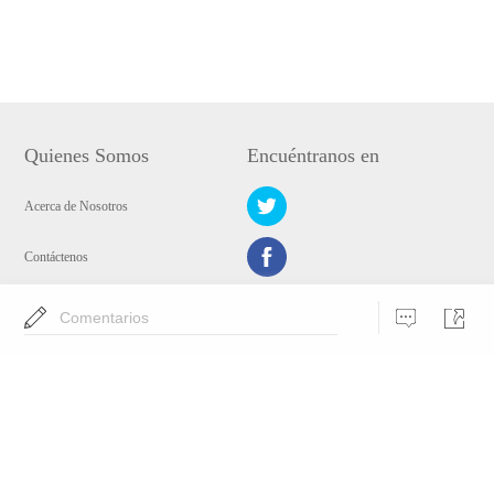
Quienes Somos
Encuéntranos en
Acerca de Nosotros
Contáctenos
Política de Privacidad
Comentarios
Elige lengua
Copyright © 2009-2024 AirMore WANGXU TECHNOLOGY (HK) CO.,
LIMITED. Todos los derechos reservados