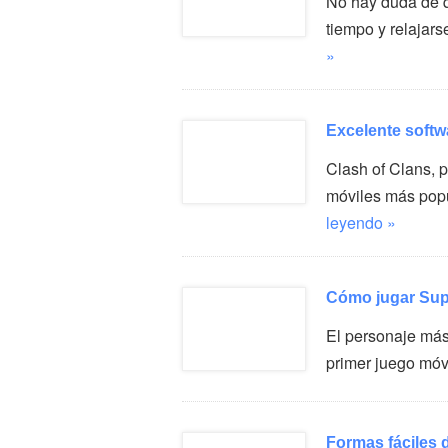
No hay duda de q
tiempo y relaja
»
Excelente softw
Clash of Clans, 
móviles más popu
leyendo »
Cómo jugar Sup
El personaje más
primer juego móv
Formas fáciles 