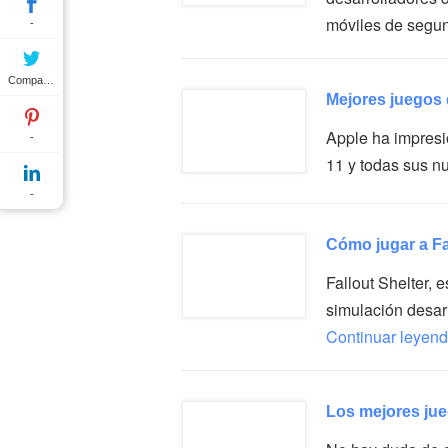
móviles de seg
-
Compartir
Mejores juegos
Apple ha impresi
-
11 y todas sus n
-
Cómo jugar a Fa
Fallout Shelter, 
simulación desa
Continuar leyend
Los mejores ju