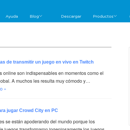
Ayuda
Blog
Descargar
Productos
as de transmitir un juego en vivo en Twitch
s online son indispensables en momentos como el
 global. A muchos les resulta muy cómodo y…
o »
ara jugar Crowd City en PC
es se están apoderando del mundo porque los
de juegos transformaron ingeniosamente los juegos