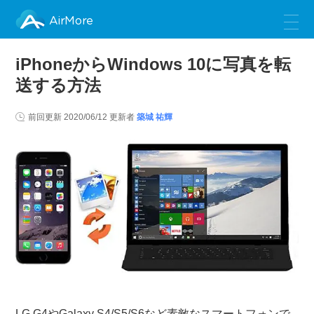
AirMore
iPhoneからWindows 10に写真を転
送する方法
前回更新
2020/06/12
更新者
築城 祐輝
LG G4やGalaxy S4/S5/S6など素敵なスマートフォンで