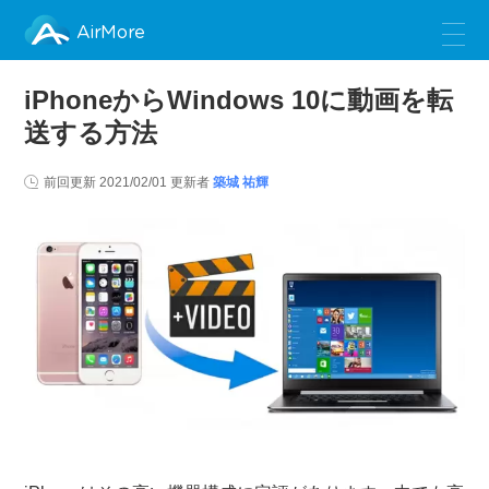
AirMore
iPhoneからWindows 10に動画を転
送する方法
前回更新
2021/02/01
更新者
築城 祐輝