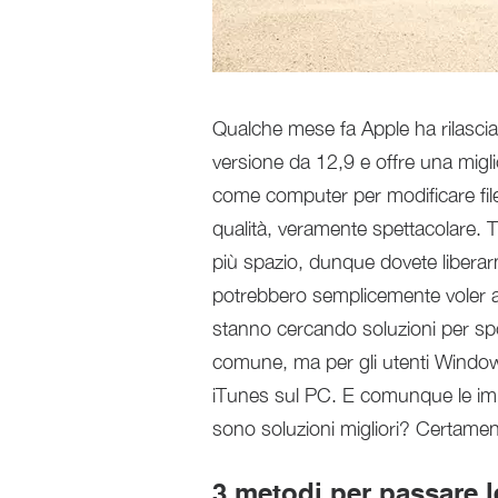
Qualche mese fa Apple ha rilasciato
versione da 12,9 e offre una miglio
come computer per modificare file
qualità, veramente spettacolare. T
più spazio, dunque dovete liberarn
potrebbero semplicemente voler a
stanno cercando soluzioni per spos
comune, ma per gli utenti Window
iTunes sul PC. E comunque le imm
sono soluzioni migliori? Certamen
3 metodi per passare l