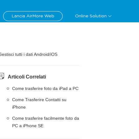
Lancia AirMore Web
Online Solution
Gestisci tutti i dati Android/iOS
Articoli Correlati
Come trasferire foto da iPad a PC
Come Trasferire Contatti su
iPhone
Come trasferire facilmente foto da
PC a iPhone SE