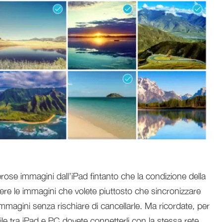
se immagini dall’iPad fintanto che la condizione della
ere le immagini che volete piuttosto che sincronizzare
 immagini senza rischiare di cancellarle. Ma ricordate, per
 tra iPad e PC dovete connetterli con la stessa rete