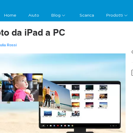
Home
Aiuto
Blog
Scarica
Prodotti
oto da iPad a PC
ulia Rossi