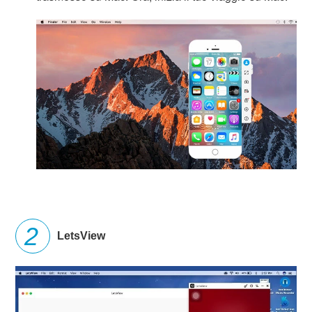
LetsView