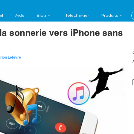
il
Aide
Blog
Télécharger
Produits
la sonnerie vers iPhone sans
rion Lefèvre