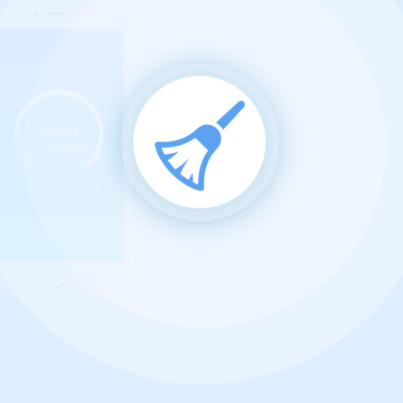
56GB
Vapauta