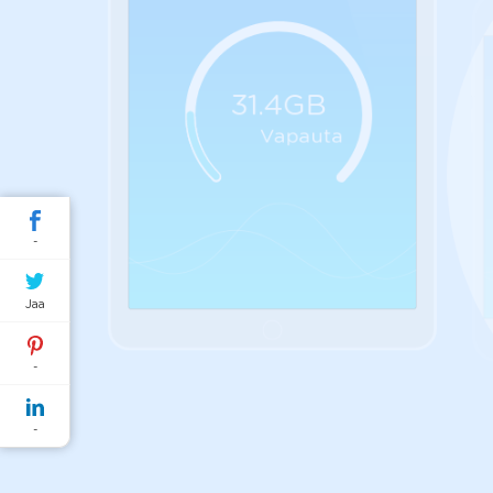
31.4GB
Vapauta
-
Jaa
-
-