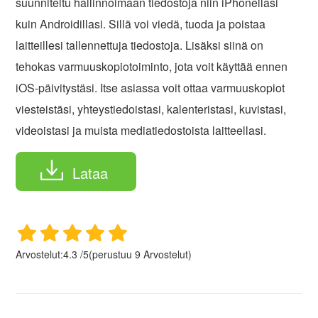
suunniteltu hallinnoimaan tiedostoja niin iPhonellasi
kuin Androidillasi. Sillä voi viedä, tuoda ja poistaa
laitteillesi tallennettuja tiedostoja. Lisäksi siinä on
tehokas varmuuskopiotoiminto, jota voit käyttää ennen
iOS-päivitystäsi. Itse asiassa voit ottaa varmuuskopiot
viesteistäsi, yhteystiedoistasi, kalenteristasi, kuvistasi,
videoistasi ja muista mediatiedostoista laitteellasi.
Lataa
Arvostelut:
4.3
/
5
(perustuu
9
Arvostelut)