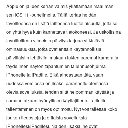
Apple on jälleen kerran valmis yllättämään maailman
sen iOS 11 -puhelimella. Tällä kertaa heidän
tavoitteensa on lisätä laitteensa tuotteliaisuutta, jotta se
on yhtä hyvä kuin kannettava tietokoneesi. Ja uskollisina
tavoitteilleen viimeisin päivitys tarjoaa virkistäviä
ominaisuuksia, jotka ovat erittäin käytännöllisiä
päivittäisiin tehtäviin, mukaan lukien parempi kamera ja
täydellinen näytön tapahtumien tallennusohjelma
iPhonelle ja iPadille. Eikä ainoastaan tätä, vaan
uudessa versiossa on lisäksi parannettu olemassa
olevia sovelluksia, tehden siitä helpomman käyttää ja
samaan aikaan hyödyllisen käyttäjilleen. Laitteille
tallentaminen on myös optimoitu. Nyt voit tallettaa koko
joukon tiedostoja ja erilaisia sovelluksia
iPhonellesi/iPadillesi. Näiden lisäksi, he ovat