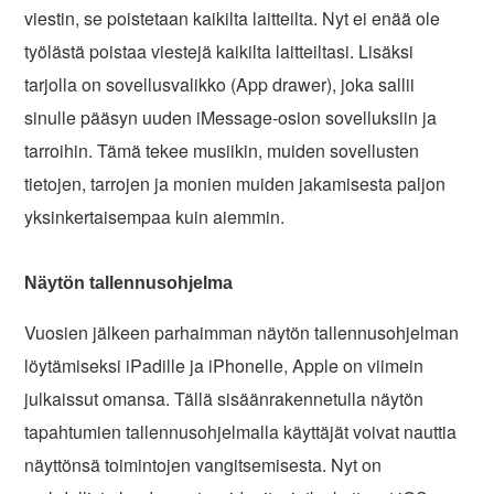
viestin, se poistetaan kaikilta laitteilta. Nyt ei enää ole
työlästä poistaa viestejä kaikilta laitteiltasi. Lisäksi
tarjolla on sovellusvalikko (App drawer), joka sallii
sinulle pääsyn uuden iMessage-osion sovelluksiin ja
tarroihin. Tämä tekee musiikin, muiden sovellusten
tietojen, tarrojen ja monien muiden jakamisesta paljon
yksinkertaisempaa kuin aiemmin.
Näytön tallennusohjelma
Vuosien jälkeen parhaimman näytön tallennusohjelman
löytämiseksi iPadille ja iPhonelle, Apple on viimein
julkaissut omansa. Tällä sisäänrakennetulla näytön
tapahtumien tallennusohjelmalla käyttäjät voivat nauttia
näyttönsä toimintojen vangitsemisesta. Nyt on