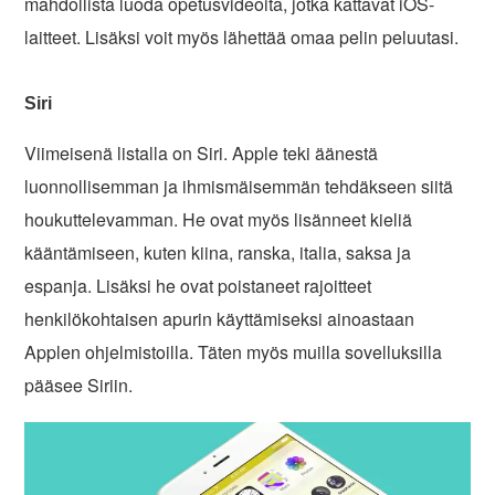
mahdollista luoda opetusvideoita, jotka kattavat iOS-
laitteet. Lisäksi voit myös lähettää omaa pelin peluutasi.
Siri
Viimeisenä listalla on Siri. Apple teki äänestä
luonnollisemman ja ihmismäisemmän tehdäkseen siitä
houkuttelevamman. He ovat myös lisänneet kieliä
kääntämiseen, kuten kiina, ranska, italia, saksa ja
espanja. Lisäksi he ovat poistaneet rajoitteet
henkilökohtaisen apurin käyttämiseksi ainoastaan
Applen ohjelmistoilla. Täten myös muilla sovelluksilla
pääsee Siriin.