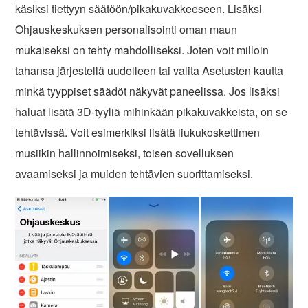
käsiksi tiettyyn säätöön/pikakuvakkeeseen. Lisäksi
Ohjauskeskuksen personalisointi oman maun
mukaiseksi on tehty mahdolliseksi. Joten voit milloin
tahansa järjestellä uudelleen tai valita Asetusten kautta
minkä tyyppiset säädöt näkyvät paneelissa. Jos lisäksi
haluat lisätä 3D-tyyliä mihinkään pikakuvakkeista, on se
tehtävissä. Voit esimerkiksi lisätä liukukoskettimen
musiikin hallinnoimiseksi, toisen sovelluksen
avaamiseksi ja muiden tehtävien suorittamiseksi.