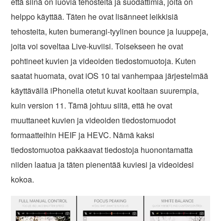
että siinä on luovia tehosteita ja suodattimia, joita on
helppo käyttää. Täten he ovat lisänneet leikkisiä
tehosteita, kuten bumerangi-tyylinen bounce ja luuppeja,
joita voi soveltaa Live-kuviisi. Toisekseen he ovat
pohtineet kuvien ja videoiden tiedostomuotoja. Kuten
saatat huomata, ovat iOS 10 tai vanhempaa järjestelmää
käyttävällä iPhonella otetut kuvat kooltaan suurempia,
kuin version 11. Tämä johtuu siitä, että he ovat
muuttaneet kuvien ja videoiden tiedostomuodot
formaatteihin HEIF ja HEVC. Nämä kaksi
tiedostomuotoa pakkaavat tiedostoja huonontamatta
niiden laatua ja täten pienentää kuviesi ja videoidesi
kokoa.