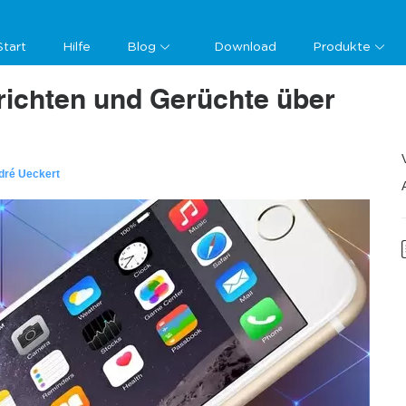
Start
Hilfe
Blog
Download
Produkte
richten und Gerüchte über
dré Ueckert