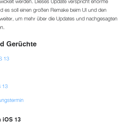
ntwickelt werden. Dieses Update verspricht enorme
d es soll einen großen Remake beim UI und den
eiter, um mehr über die Updates und nachgesagten
n.
nd Gerüchte
S 13
S 13
hungstermin
n iOS 13