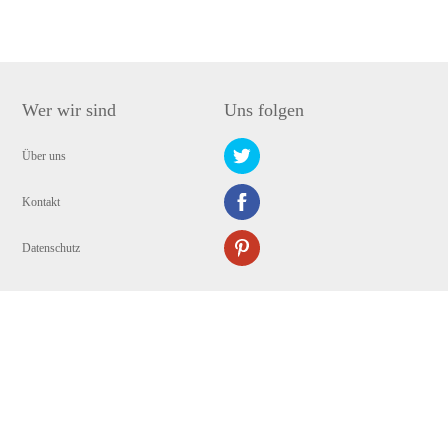
Wer wir sind
Uns folgen
Über uns
Kontakt
Datenschutz
Copyright © 2009-2024 WANGXU TECHNOLOGY (HK) CO., LIMITED. Alle
Rechte vorbehalten